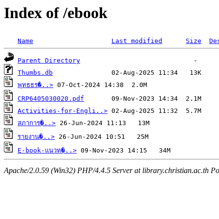
Index of /ebook
Name
Last modified
Size
De
Parent Directory
Thumbs.db
พุทธธร�..>
CRP6405030020.pdf
Activities-for-Engli..>
สภาการ�..>
รายงาน�..>
E-book-แนวท�..>
Apache/2.0.59 (Win32) PHP/4.4.5 Server at library.christian.ac.th Po