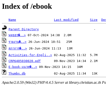
Index of /ebook
Name
Last modified
Size
De
Parent Directory
พุทธธร�..>
รายงาน�..>
สภาการ�..>
Activities-for-Engli..>
CRP6405030020.pdf
E-book-แนวท�..>
Thumbs.db
Apache/2.0.59 (Win32) PHP/4.4.5 Server at library.christian.ac.th Po