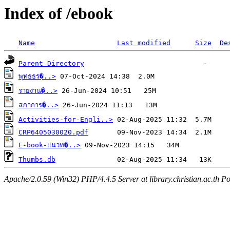
Index of /ebook
Name
Last modified
Size
De
Parent Directory
พุทธธร�..>
รายงาน�..>
สภาการ�..>
Activities-for-Engli..>
CRP6405030020.pdf
E-book-แนวท�..>
Thumbs.db
Apache/2.0.59 (Win32) PHP/4.4.5 Server at library.christian.ac.th Po