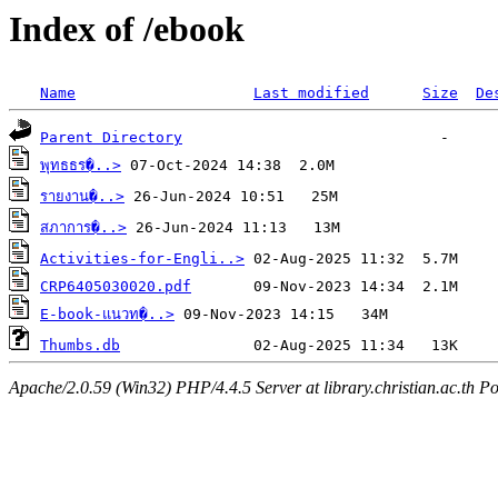
Index of /ebook
Name
Last modified
Size
De
Parent Directory
พุทธธร�..>
รายงาน�..>
สภาการ�..>
Activities-for-Engli..>
CRP6405030020.pdf
E-book-แนวท�..>
Thumbs.db
Apache/2.0.59 (Win32) PHP/4.4.5 Server at library.christian.ac.th Po