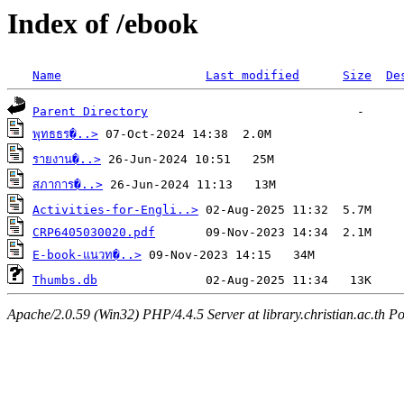
Index of /ebook
Name
Last modified
Size
De
Parent Directory
พุทธธร�..>
รายงาน�..>
สภาการ�..>
Activities-for-Engli..>
CRP6405030020.pdf
E-book-แนวท�..>
Thumbs.db
Apache/2.0.59 (Win32) PHP/4.4.5 Server at library.christian.ac.th Po