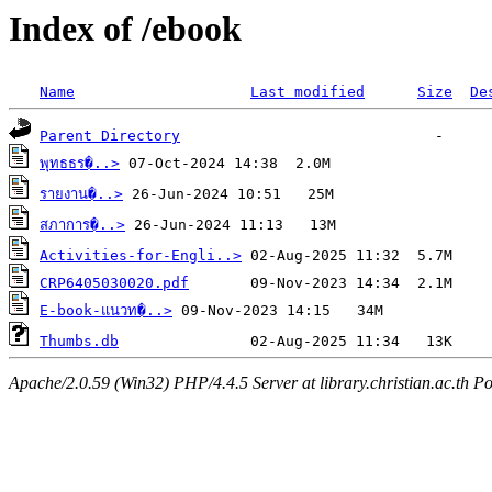
Index of /ebook
Name
Last modified
Size
De
Parent Directory
พุทธธร�..>
รายงาน�..>
สภาการ�..>
Activities-for-Engli..>
CRP6405030020.pdf
E-book-แนวท�..>
Thumbs.db
Apache/2.0.59 (Win32) PHP/4.4.5 Server at library.christian.ac.th Po