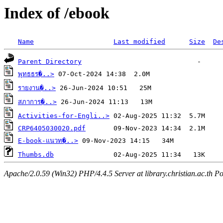
Index of /ebook
Name
Last modified
Size
De
Parent Directory
พุทธธร�..>
รายงาน�..>
สภาการ�..>
Activities-for-Engli..>
CRP6405030020.pdf
E-book-แนวท�..>
Thumbs.db
Apache/2.0.59 (Win32) PHP/4.4.5 Server at library.christian.ac.th Po