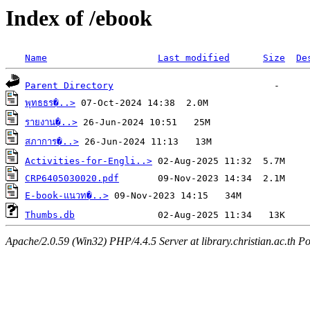
Index of /ebook
Name
Last modified
Size
De
Parent Directory
พุทธธร�..>
รายงาน�..>
สภาการ�..>
Activities-for-Engli..>
CRP6405030020.pdf
E-book-แนวท�..>
Thumbs.db
Apache/2.0.59 (Win32) PHP/4.4.5 Server at library.christian.ac.th Po