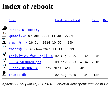
Index of /ebook
Name
Last modified
Size
De
Parent Directory
พุทธธร�..>
รายงาน�..>
สภาการ�..>
Activities-for-Engli..>
CRP6405030020.pdf
E-book-แนวท�..>
Thumbs.db
Apache/2.0.59 (Win32) PHP/4.4.5 Server at library.christian.ac.th Po