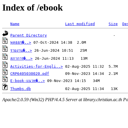
Index of /ebook
Name
Last modified
Size
De
Parent Directory
พุทธธร�..>
รายงาน�..>
สภาการ�..>
Activities-for-Engli..>
CRP6405030020.pdf
E-book-แนวท�..>
Thumbs.db
Apache/2.0.59 (Win32) PHP/4.4.5 Server at library.christian.ac.th Po