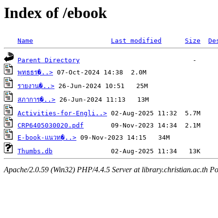
Index of /ebook
Name
Last modified
Size
De
Parent Directory
พุทธธร�..>
รายงาน�..>
สภาการ�..>
Activities-for-Engli..>
CRP6405030020.pdf
E-book-แนวท�..>
Thumbs.db
Apache/2.0.59 (Win32) PHP/4.4.5 Server at library.christian.ac.th Po