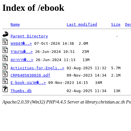
Index of /ebook
Name
Last modified
Size
De
Parent Directory
พุทธธร�..>
รายงาน�..>
สภาการ�..>
Activities-for-Engli..>
CRP6405030020.pdf
E-book-แนวท�..>
Thumbs.db
Apache/2.0.59 (Win32) PHP/4.4.5 Server at library.christian.ac.th Po