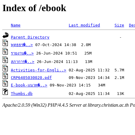
Index of /ebook
Name
Last modified
Size
De
Parent Directory
พุทธธร�..>
รายงาน�..>
สภาการ�..>
Activities-for-Engli..>
CRP6405030020.pdf
E-book-แนวท�..>
Thumbs.db
Apache/2.0.59 (Win32) PHP/4.4.5 Server at library.christian.ac.th Po