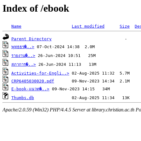
Index of /ebook
Name
Last modified
Size
De
Parent Directory
พุทธธร�..>
รายงาน�..>
สภาการ�..>
Activities-for-Engli..>
CRP6405030020.pdf
E-book-แนวท�..>
Thumbs.db
Apache/2.0.59 (Win32) PHP/4.4.5 Server at library.christian.ac.th Po