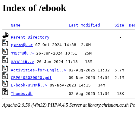
Index of /ebook
Name
Last modified
Size
De
Parent Directory
พุทธธร�..>
รายงาน�..>
สภาการ�..>
Activities-for-Engli..>
CRP6405030020.pdf
E-book-แนวท�..>
Thumbs.db
Apache/2.0.59 (Win32) PHP/4.4.5 Server at library.christian.ac.th Po