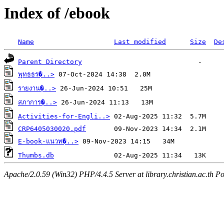
Index of /ebook
Name
Last modified
Size
De
Parent Directory
พุทธธร�..>
รายงาน�..>
สภาการ�..>
Activities-for-Engli..>
CRP6405030020.pdf
E-book-แนวท�..>
Thumbs.db
Apache/2.0.59 (Win32) PHP/4.4.5 Server at library.christian.ac.th Po