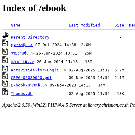
Index of /ebook
Name
Last modified
Size
De
Parent Directory
พุทธธร�..>
รายงาน�..>
สภาการ�..>
Activities-for-Engli..>
CRP6405030020.pdf
E-book-แนวท�..>
Thumbs.db
Apache/2.0.59 (Win32) PHP/4.4.5 Server at library.christian.ac.th Po