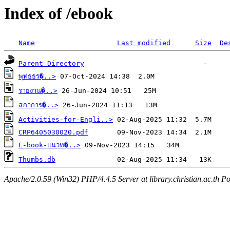
Index of /ebook
Name
Last modified
Size
De
Parent Directory
พุทธธร�..>
รายงาน�..>
สภาการ�..>
Activities-for-Engli..>
CRP6405030020.pdf
E-book-แนวท�..>
Thumbs.db
Apache/2.0.59 (Win32) PHP/4.4.5 Server at library.christian.ac.th Po