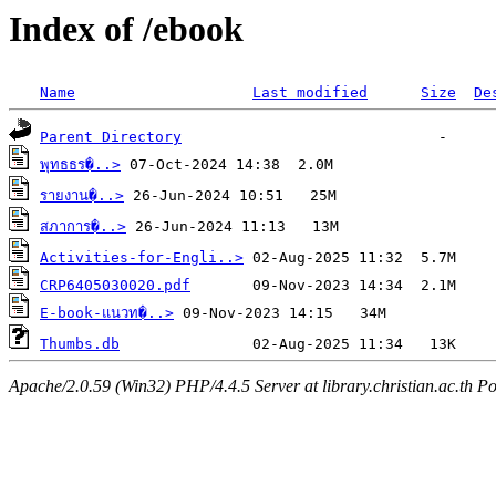
Index of /ebook
Name
Last modified
Size
De
Parent Directory
พุทธธร�..>
รายงาน�..>
สภาการ�..>
Activities-for-Engli..>
CRP6405030020.pdf
E-book-แนวท�..>
Thumbs.db
Apache/2.0.59 (Win32) PHP/4.4.5 Server at library.christian.ac.th Po