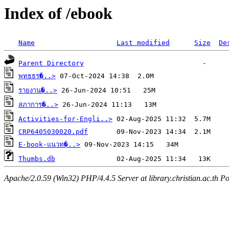
Index of /ebook
Name
Last modified
Size
De
Parent Directory
พุทธธร�..>
รายงาน�..>
สภาการ�..>
Activities-for-Engli..>
CRP6405030020.pdf
E-book-แนวท�..>
Thumbs.db
Apache/2.0.59 (Win32) PHP/4.4.5 Server at library.christian.ac.th Po