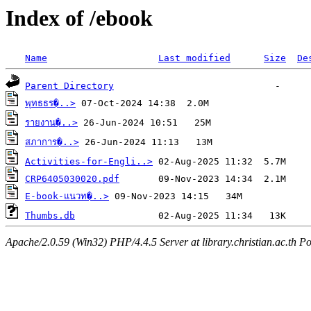
Index of /ebook
Name
Last modified
Size
De
Parent Directory
พุทธธร�..>
รายงาน�..>
สภาการ�..>
Activities-for-Engli..>
CRP6405030020.pdf
E-book-แนวท�..>
Thumbs.db
Apache/2.0.59 (Win32) PHP/4.4.5 Server at library.christian.ac.th Po