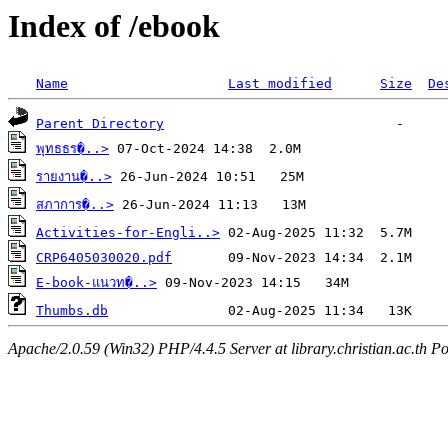
Index of /ebook
Name
Last modified
Size
De
Parent Directory
พุทธธร�..>
รายงาน�..>
สภาการ�..>
Activities-for-Engli..>
CRP6405030020.pdf
E-book-แนวท�..>
Thumbs.db
Apache/2.0.59 (Win32) PHP/4.4.5 Server at library.christian.ac.th Po