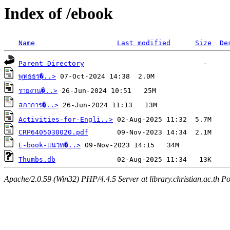
Index of /ebook
Name
Last modified
Size
De
Parent Directory
พุทธธร�..>
รายงาน�..>
สภาการ�..>
Activities-for-Engli..>
CRP6405030020.pdf
E-book-แนวท�..>
Thumbs.db
Apache/2.0.59 (Win32) PHP/4.4.5 Server at library.christian.ac.th Po