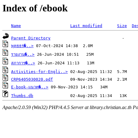
Index of /ebook
Name
Last modified
Size
De
Parent Directory
พุทธธร�..>
รายงาน�..>
สภาการ�..>
Activities-for-Engli..>
CRP6405030020.pdf
E-book-แนวท�..>
Thumbs.db
Apache/2.0.59 (Win32) PHP/4.4.5 Server at library.christian.ac.th Po