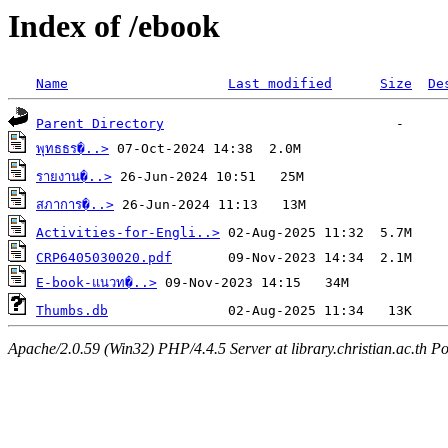
Index of /ebook
Name
Last modified
Size
De
Parent Directory
พุทธธร�..>
รายงาน�..>
สภาการ�..>
Activities-for-Engli..>
CRP6405030020.pdf
E-book-แนวท�..>
Thumbs.db
Apache/2.0.59 (Win32) PHP/4.4.5 Server at library.christian.ac.th Po