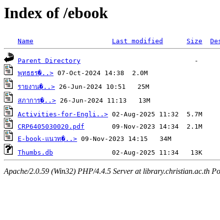
Index of /ebook
Name
Last modified
Size
De
Parent Directory
พุทธธร�..>
รายงาน�..>
สภาการ�..>
Activities-for-Engli..>
CRP6405030020.pdf
E-book-แนวท�..>
Thumbs.db
Apache/2.0.59 (Win32) PHP/4.4.5 Server at library.christian.ac.th Po