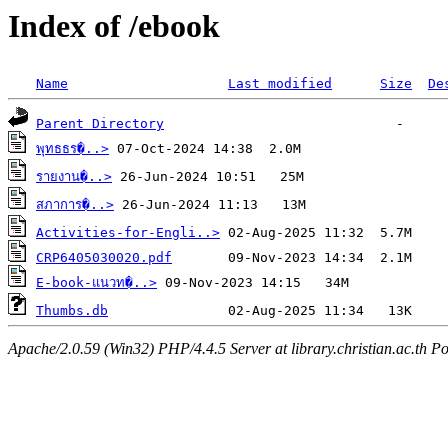
Index of /ebook
Name
Last modified
Size
De
Parent Directory
พุทธธร�..>
รายงาน�..>
สภาการ�..>
Activities-for-Engli..>
CRP6405030020.pdf
E-book-แนวท�..>
Thumbs.db
Apache/2.0.59 (Win32) PHP/4.4.5 Server at library.christian.ac.th Po