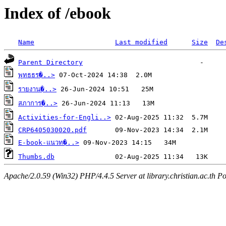
Index of /ebook
Name
Last modified
Size
De
Parent Directory
พุทธธร�..>
รายงาน�..>
สภาการ�..>
Activities-for-Engli..>
CRP6405030020.pdf
E-book-แนวท�..>
Thumbs.db
Apache/2.0.59 (Win32) PHP/4.4.5 Server at library.christian.ac.th Po