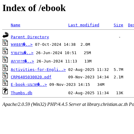
Index of /ebook
Name
Last modified
Size
De
Parent Directory
พุทธธร�..>
รายงาน�..>
สภาการ�..>
Activities-for-Engli..>
CRP6405030020.pdf
E-book-แนวท�..>
Thumbs.db
Apache/2.0.59 (Win32) PHP/4.4.5 Server at library.christian.ac.th Po