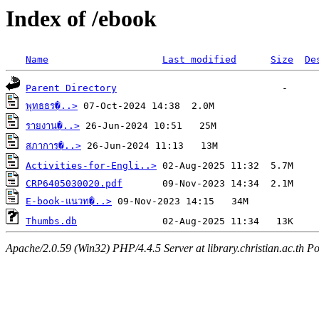
Index of /ebook
Name
Last modified
Size
De
Parent Directory
พุทธธร�..>
รายงาน�..>
สภาการ�..>
Activities-for-Engli..>
CRP6405030020.pdf
E-book-แนวท�..>
Thumbs.db
Apache/2.0.59 (Win32) PHP/4.4.5 Server at library.christian.ac.th Po