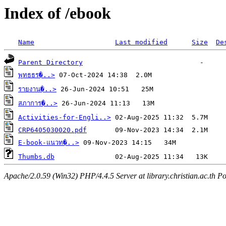
Index of /ebook
Name
Last modified
Size
De
Parent Directory
พุทธธร�..>
รายงาน�..>
สภาการ�..>
Activities-for-Engli..>
CRP6405030020.pdf
E-book-แนวท�..>
Thumbs.db
Apache/2.0.59 (Win32) PHP/4.4.5 Server at library.christian.ac.th Po