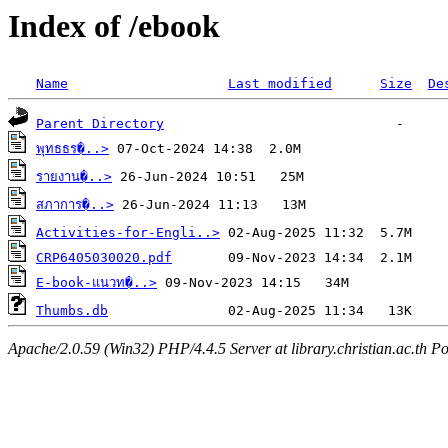
Index of /ebook
Name
Last modified
Size
De
Parent Directory
พุทธธร�..>
รายงาน�..>
สภาการ�..>
Activities-for-Engli..>
CRP6405030020.pdf
E-book-แนวท�..>
Thumbs.db
Apache/2.0.59 (Win32) PHP/4.4.5 Server at library.christian.ac.th Po