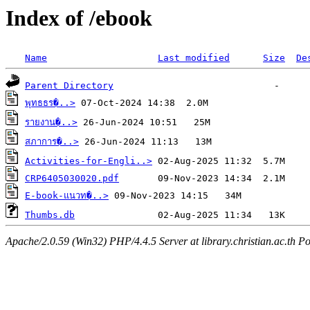
Index of /ebook
Name
Last modified
Size
De
Parent Directory
พุทธธร�..>
รายงาน�..>
สภาการ�..>
Activities-for-Engli..>
CRP6405030020.pdf
E-book-แนวท�..>
Thumbs.db
Apache/2.0.59 (Win32) PHP/4.4.5 Server at library.christian.ac.th Po