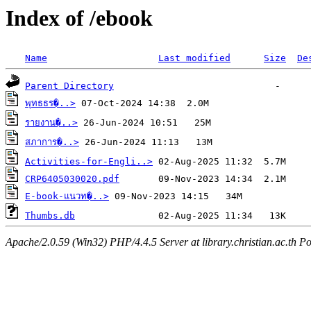
Index of /ebook
Name
Last modified
Size
De
Parent Directory
พุทธธร�..>
รายงาน�..>
สภาการ�..>
Activities-for-Engli..>
CRP6405030020.pdf
E-book-แนวท�..>
Thumbs.db
Apache/2.0.59 (Win32) PHP/4.4.5 Server at library.christian.ac.th Po