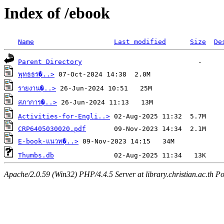
Index of /ebook
Name
Last modified
Size
De
Parent Directory
พุทธธร�..>
รายงาน�..>
สภาการ�..>
Activities-for-Engli..>
CRP6405030020.pdf
E-book-แนวท�..>
Thumbs.db
Apache/2.0.59 (Win32) PHP/4.4.5 Server at library.christian.ac.th Po