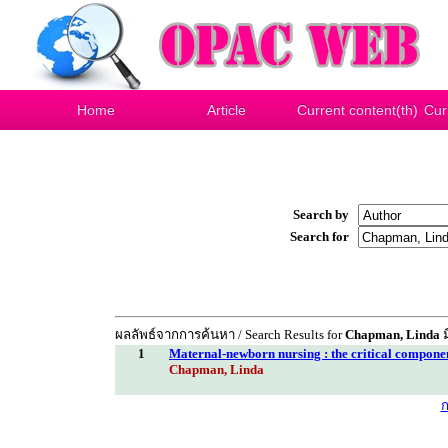
Home
Article
Current content(th)
Cur
Search by
Search for
ผลลัพธ์จากการค้นหา / Search Results for
Chapman, Linda
ม
1
Maternal-newborn nursing : the critical componen
Chapman, Linda
ก