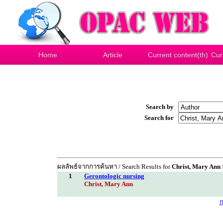
Home
Article
Current content(th)
Cur
Search by
Search for
ผลลัพธ์จากการค้นหา / Search Results for
Christ, Mary Ann
1
Gerontologic nursing
Christ, Mary Ann
ก