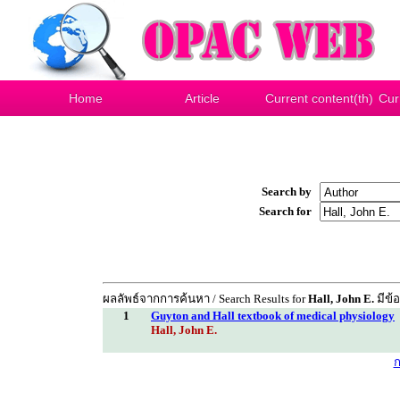
Home
Article
Current content(th)
Cur
Search by
Search for
ผลลัพธ์จากการค้นหา / Search Results for
Hall, John E.
มีข้อ
1
Guyton and Hall textbook of medical physiology
Hall, John E.
ก