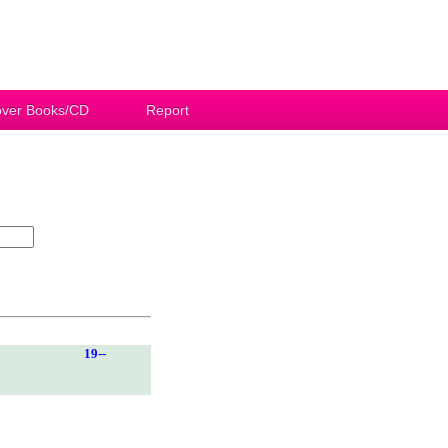
ver Books/CD
Report
19--