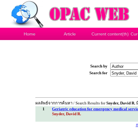
Home
Article
Current content(th)
Cur
Search by
Search for
ผลลัพธ์จากการค้นหา / Search Results for
Snyder, David R.
ม
1
Geriatric education for emergency medical servi
Snyder, David R.
ก