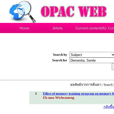
Home
Article
Current content(th)
Cur
Search by
Search for
ผลลัพธ์จากการค้นหา / Search R
1
Effect of memory training program on memory fun
Ek-uma Wicheantong
กลับขึ