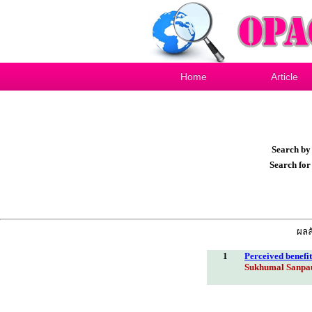
Home
Article
Search b
Search fo
ผลล
1
Perceived benefit
Sukhumal Sanpa