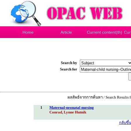
Home
Article
Current content(th)
Cur
Search by
Search for
ผลลัพธ์จากการค้นหา / Search Results 
1
Maternal-neonatal nursing
Conrad, Lynne Hutnik
กลับขึ