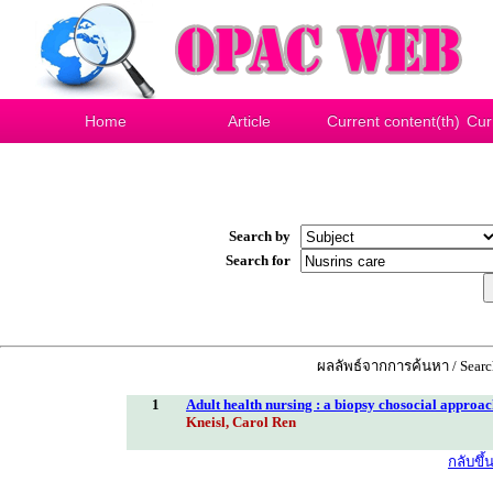
Home
Article
Current content(th)
Cur
Search by
Search for
ผลลัพธ์จากการค้นหา / Search
1
Adult health nursing : a biopsy chosocial approa
Kneisl, Carol Ren
กลับขึ