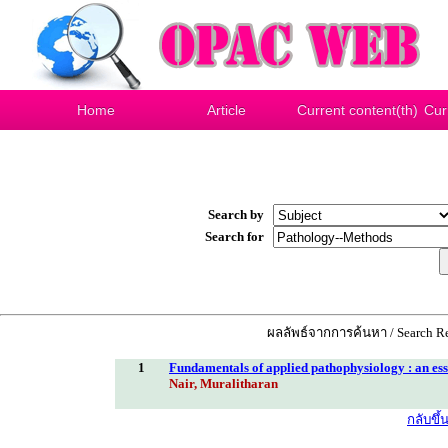
Home
Article
Current content(th)
Cur
Search by
Search for
ผลลัพธ์จากการค้นหา / Search Re
1
Fundamentals of applied pathophysiology : an esse
Nair, Muralitharan
กลับขึ