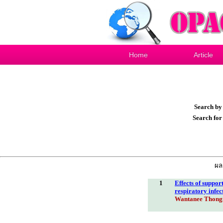
Home
Article
Search b
Search fo
ผล
1
Effects of suppor
respiratory infec
Wantanee Thon