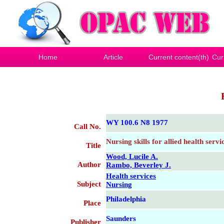
Home
Article
Current content(th)
Cur
WY 100.6 N8 1977
Call No.
Nursing skills for allied health servi
Title
Wood, Lucile A.
Author
Rambo, Beverley J.
Health services
Subject
Nursing
Philadelphia
Place
Saunders
Publisher