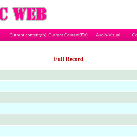
Current content(th)
Current Content(En)
Audio-Visual
Co
Full Record