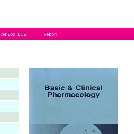
ver Books/CD
Report