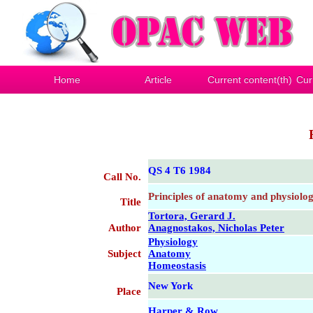
Home
Article
Current content(th)
Cur
QS 4 T6 1984
Call No.
Principles of anatomy and physiolo
Title
Tortora, Gerard J.
Author
Anagnostakos, Nicholas Peter
Physiology
Subject
Anatomy
Homeostasis
New York
Place
Harper & Row