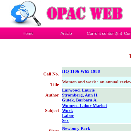
Home
Article
Current content(th)
Cur
HQ 1106 W65 1988
Call No.
Women and work : an annual revie
Title
Larwood, Laurie
Author
Stromberg, Ann H.
Gutek, Barbara A.
Women--Labor Market
Subject
Work
Labor
Sex
Newbury Park